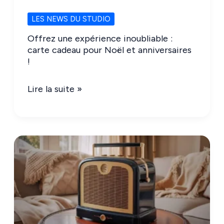
Découvrir
LES NEWS DU STUDIO
Offrez une expérience inoubliable :
carte cadeau pour Noël et anniversaires
!
Offrez
Lire la suite »
une
expérience
inoubliable
:
carte
cadeau
pour
Noël
et