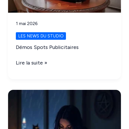
anniversaires
!
1 mai 2026
LES NEWS DU STUDIO
Démos Spots Publicitaires
Démos
Lire la suite »
Spots
Publicitaires