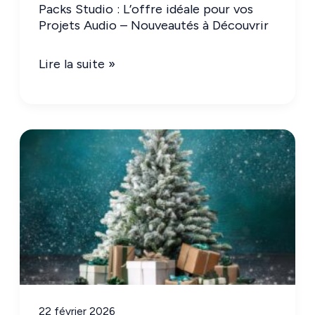
Packs Studio : L’offre idéale pour vos
Projets Audio – Nouveautés à Découvrir
Packs
Lire la suite »
Studio
:
L’offre
idéale
pour
vos
Projets
Audio
–
Nouveautés
à
22 février 2026