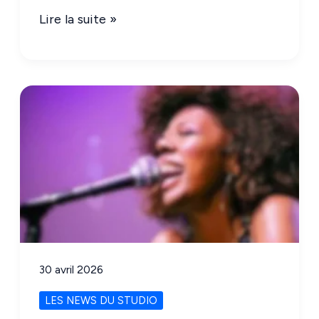
Home
Lire la suite »
Studio
:
5
trucs
tout
bêtes
qui
changent
tout
!!
30 avril 2026
LES NEWS DU STUDIO