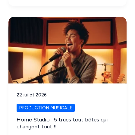
:
Préparer
ses
Pistes
Audio
pour
le
Mixage
en
Ligne
22 juillet 2026
PRODUCTION MUSICALE
Home Studio : 5 trucs tout bêtes qui
changent tout !!