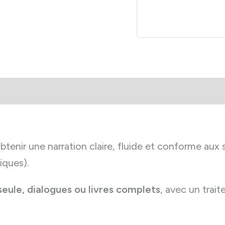
livre
audio
en
ligne
aires
tenir une narration claire, fluide et conforme aux
iques).
seule, dialogues ou livres complets
, avec un trai