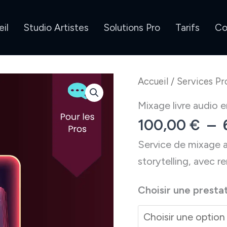
il
Studio Artistes
Solutions Pro
Tarifs
Co
Accueil
/
Services Pr
Mixage livre audio e
100,00
€
–
Service de mixage au
storytelling, avec r
Choisir une presta