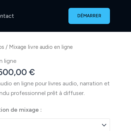
ntact
DÉMARRER
os
/ Mixage livre audio en ligne
n ligne
Plage
600,00
€
de
dio en ligne pour livres audio, narration et
prix :
endu professionnel prêt à diffuser.
100,00 €
à
tion de mixage :
600,00 €