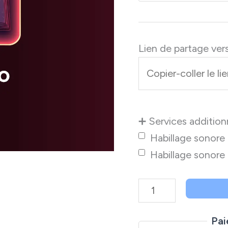
Lien de partage vers
➕ Services addition
Habillage sonore
Habillage sonore
quantité
de
Mixage
Pai