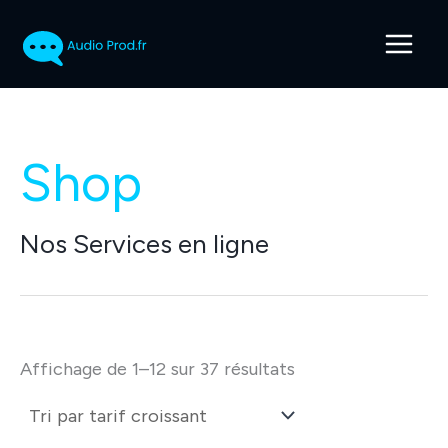
Aller
au
contenu
Shop
Nos Services en ligne
Trié
Affichage de 1–12 sur 37 résultats
par
prix
croissant