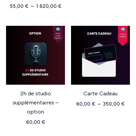
Plage
55,00
€
–
1 620,00
€
de
prix :
55,00 €
à
1
620,00 €
2h de studio
Carte Cadeau
supplémentaires –
Plag
60,00
€
–
350,00
€
de
option
prix :
60,00
€
60,0
à
350,