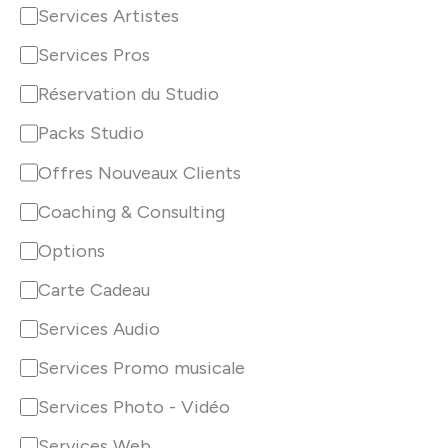
a
Services Artistes
t
Services Pros
é
Réservation du Studio
g
Packs Studio
o
Offres Nouveaux Clients
r
Coaching & Consulting
i
Options
e
Carte Cadeau
Services Audio
Services Promo musicale
Services Photo - Vidéo
Services Web