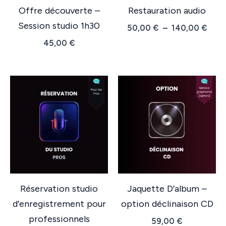
Offre découverte –
Restauration audio
Session studio 1h30
Plag
50,00
€
–
140,00
€
de
45,00
€
prix :
50,0
à
140,
Réservation studio
Jaquette D’album –
d’enregistrement pour
option déclinaison CD
professionnels
59,00
€