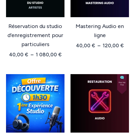
Réservation du studio
Mastering Audio en
d’enregistrement pour
ligne
particuliers
Plag
40,00
€
–
120,00
€
de
Plage
40,00
€
–
1 080,00
€
prix :
de
40,0
prix :
à
40,00 €
120,
à
1
080,00 €