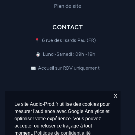
Plan de site
CONTACT
6 rue des Isards Pau (FR)
Lundi-Samedi : 09h -19h
Accueil sur RDV uniquement
x
Le site Audio-Prod.fr utilise des cookies pour
mesurer l'audience avec Google Analytics et
optimiser votre expérience. Vous pouvez
© 2026 Audio-Prod.fr - Tous droits réservés -
accepter ou refuser ce traçage à tout
Propulsé par
Créafunnels64
moment.
Politique de confidentialité