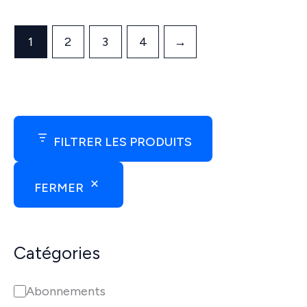
1
2
3
4
→
FILTRER LES PRODUITS
FERMER
Catégories
C
Abonnements