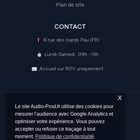
Plan de site
CONTACT
6 rue des Isards Pau (FR)
Lundi-Samedi : 09h -19h
Accueil sur RDV uniquement
x
Le site Audio-Prod.fr utilise des cookies pour
mesurer l'audience avec Google Analytics et
optimiser votre expérience. Vous pouvez
© 2026 Audio-Prod.fr - Tous droits réservés -
accepter ou refuser ce traçage à tout
Propulsé par
Créafunnels64
moment.
Politique de confidentialité