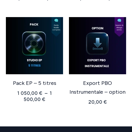
de
de
prix :
prix :
230,00 €
60,0
à
à
350,00 €
350,
Pack EP – 5 titres
Export PBO
Instrumentale – option
1 050,00
€
–
1
Plage
500,00
€
20,00
€
de
prix :
1
050,00 €
à