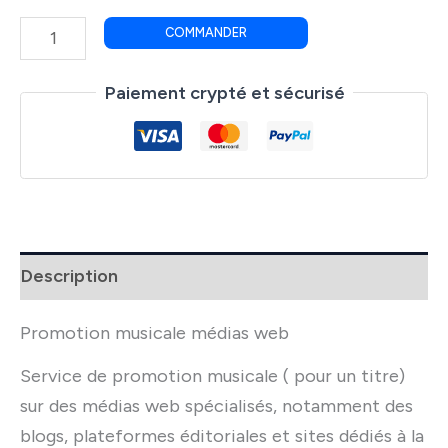
quantité
COMMANDER
de
Promotion
Paiement crypté et sécurisé
musicale
médias
Web
Description
Promotion musicale médias web
Service de promotion musicale ( pour un titre)
sur des médias web spécialisés, notamment des
blogs, plateformes éditoriales et sites dédiés à la