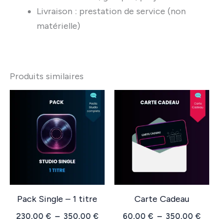
Livraison : prestation de service (non
matérielle)
Produits similaires
Pack Single – 1 titre
Carte Cadeau
Plage
Plag
230,00
€
–
350,00
€
60,00
€
–
350,00
€