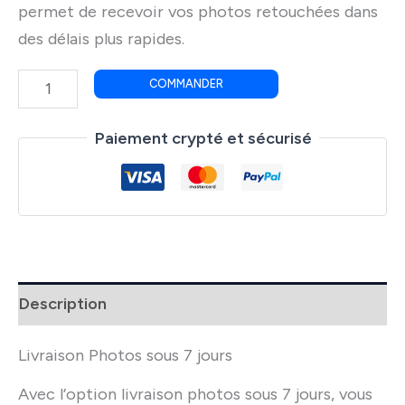
permet de recevoir vos photos retouchées dans
des délais plus rapides.
quantité
COMMANDER
de
Livraison
Paiement crypté et sécurisé
Photos
sous
7
jours
-
option
Description
Livraison Photos sous 7 jours
Avec l’option livraison photos sous 7 jours, vous