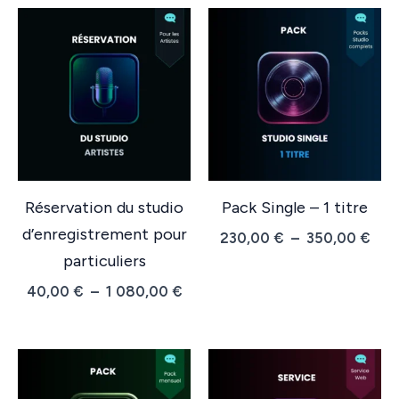
Réservation du studio
Pack Single – 1 titre
d’enregistrement pour
Pla
230,00
€
–
350,00
€
de
particuliers
prix 
Plage
40,00
€
–
1 080,00
€
230
de
à
prix :
350
40,00 €
à
1