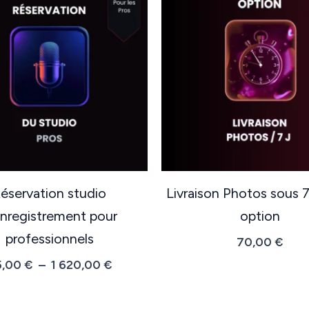
éservation studio
Livraison Photos sous 7
enregistrement pour
option
professionnels
70,00
€
Plage
5,00
€
–
1 620,00
€
de
prix :