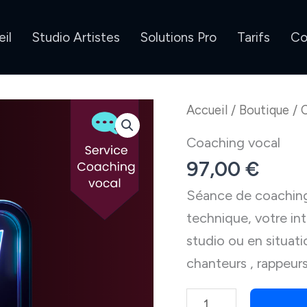
il
Studio Artistes
Solutions Pro
Tarifs
Co
Accueil
/
Boutique
/ 
Coaching vocal
97,00
€
Séance de coaching 
technique, votre in
studio ou en situati
chanteurs , rappeurs
quantité