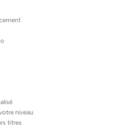
lacement
io
alisé
 votre niveau
s titres